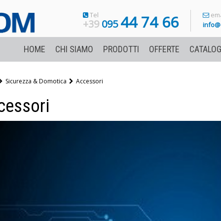
Tel
ema
44 74 66
+39
095
info@
HOME
CHI SIAMO
PRODOTTI
OFFERTE
CATALOG
Sicurezza & Domotica
Accessori
cessori