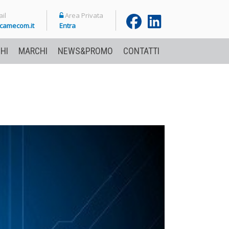
il
Area Privata
camecom.it
Entra
HI
MARCHI
NEWS&PROMO
CONTATTI