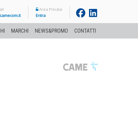
il
Area Privata
camecom.it
Entra
HI
MARCHI
NEWS&PROMO
CONTATTI