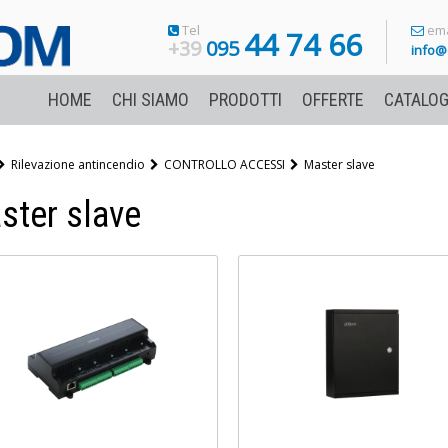
Tel
ema
44 74 66
+39
095
info@
HOME
CHI SIAMO
PRODOTTI
OFFERTE
CATALOG
Rilevazione antincendio
CONTROLLO ACCESSI
Master slave
ster slave