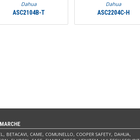
Dahua
Dahua
ASC2104B-T
ASC2204C-H
 MARCHE
EL
BETACAVI
CAME
COMUNELLO
COOPER SAFETY
DAHUA