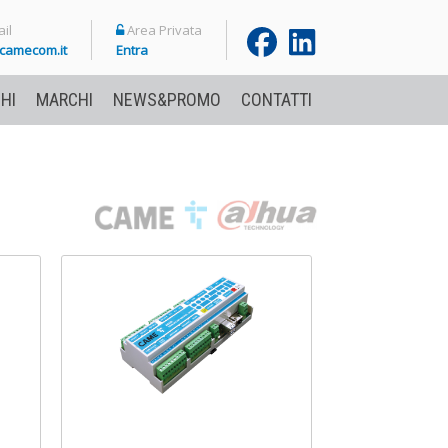
il
Area Privata
camecom.it
Entra
HI
MARCHI
NEWS&PROMO
CONTATTI