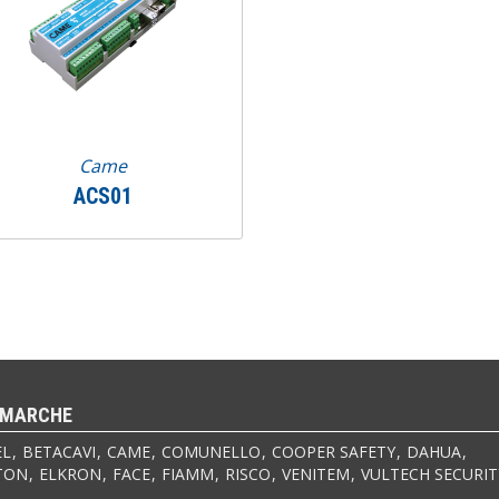
Came
ACS01
 MARCHE
EL
BETACAVI
CAME
COMUNELLO
COOPER SAFETY
DAHUA
TON
ELKRON
FACE
FIAMM
RISCO
VENITEM
VULTECH SECURIT