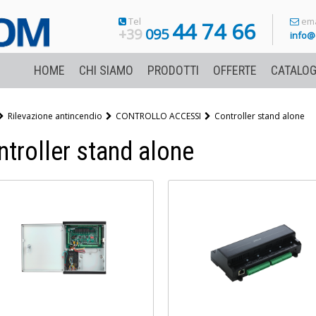
Tel
ema
44 74 66
+39
095
info@
HOME
CHI SIAMO
PRODOTTI
OFFERTE
CATALOG
Rilevazione antincendio
CONTROLLO ACCESSI
Controller stand alone
ntroller stand alone