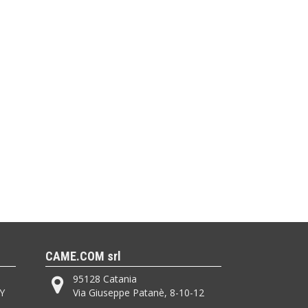
CAME.COM srl
95128 Catania
Y
Via Giuseppe Patanè, 8-10-12